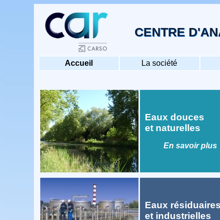
CENTRE D'A
Accueil
La société
Eaux douces
et naturelles
En savoir plus
Eaux résiduaire
et industrielles